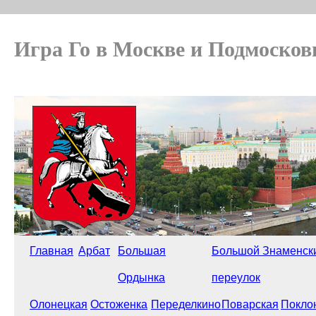
Игра Го в Москве и Подмосков
Главная
Арбат
Большая
Большой Знаменск
Ордынка
переулок
Олонецкая
Остоженка
Переделкино
Поварская
Покло